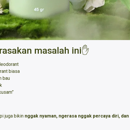
rasakan masalah ini✋
deodorant
orant biasa
n bau
k
“kusam”
i juga bikin
nggak nyaman, ngerasa nggak percaya diri, dan t