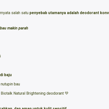
ernyata salah satu
penyebab utamanya adalah deodorant kon
n bau makin parah
i
di baju
nutupin bau
 Biotalk Natural Brightening deodorant
💚
ahkan, dan aman untuk kulit sensitif