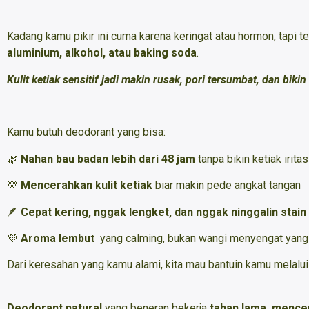
Kadang kamu pikir ini cuma karena keringat atau hormon, tapi t
aluminium, alkohol, atau baking soda
.
Kulit ketiak sensitif jadi makin rusak, pori tersumbat, dan biki
Kamu butuh deodorant yang bisa:
🌿
Nahan bau badan lebih dari 48 jam
tanpa bikin ketiak iritas
💛
Mencerahkan kulit ketiak
biar makin pede angkat tangan
🪶
Cepat kering, nggak lengket, dan nggak ninggalin stain 
💜
Aroma lembut
yang calming, bukan wangi menyengat yang 
Dari keresahan yang kamu alami, kita mau bantuin kamu melalui
Deodorant natural
yang beneran bekerja
tahan lama, mencer